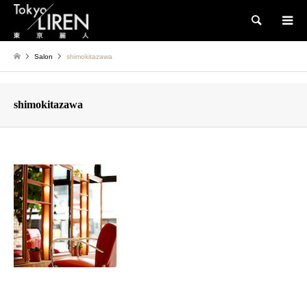
検索
Salon
shimokitazawa
shimokitazawa