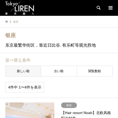
検索
银座
银座
东京最繁华街区，靠近日比谷. 有乐町等观光胜地
並べ替え条件
新しい順
古い順
閲覧数順
4件中 1〜4件を表示
银座
【Hair resort Noah】北欧风格