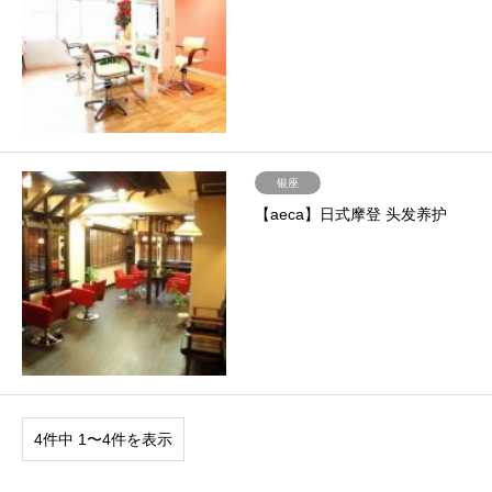
银座
【aeca】日式摩登 头发养护
4件中 1〜4件を表示