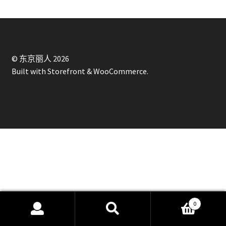
© 东京丽人 2026
Built with Storefront & WooCommerce
.
0
搜
搜