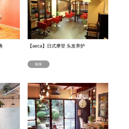
务
【aeca】日式摩登 头发养护
银座