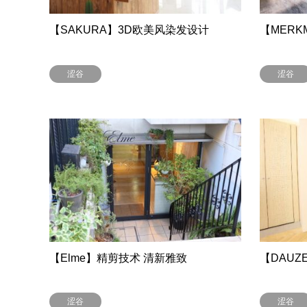
【SAKURA】3D欧美风染发设计
【MERK
涩谷
涩谷
【Elme】精剪技术 清新雅致
【DAUZ
涩谷
涩谷