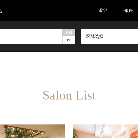
涩谷
银座
站
and
区域选择
or
Salon List