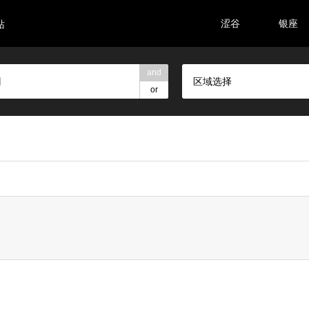
涩谷
银座
站
and
区域选择
or