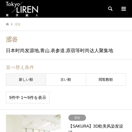
検索
涩谷
涩谷
日本时尚发源地,青山.表参道.原宿等时尚达人聚集地
並べ替え条件
新しい順
古い順
閲覧数順
9件中 1〜9件を表示
涩谷
【SAKURA】3D欧美风染发设