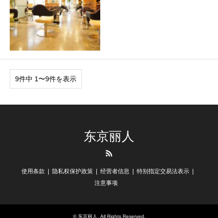
9件中 1〜9件を表示
东京丽人
RSS
使用条款
隐私权保护政策
经营者信息
特别指定交易法表示
注意事项
©
东京丽人
. All Rights Reserved.