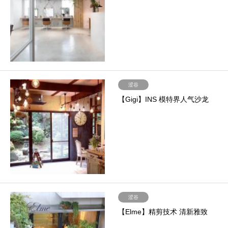
涩谷
【Gigi】INS 模特界人气沙龙
涩谷
【Elme】精剪技术 清新雅致